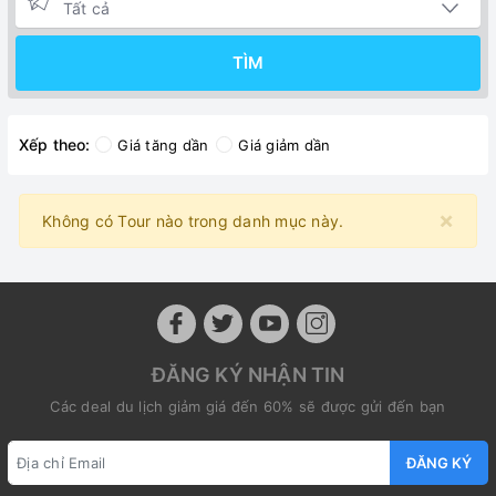
TÌM
Xếp theo:
Giá tăng dần
Giá giảm dần
×
Không có Tour nào trong danh mục này.
ĐĂNG KÝ NHẬN TIN
Các deal du lịch giảm giá đến 60% sẽ được gửi đến bạn
ĐĂNG KÝ