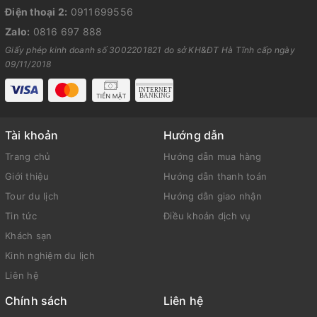
Điện thoại 2:
0911699556
Zalo:
0816 697 888
Giấy phép kinh doanh số 3002201821 do sở KH&ĐT Hà Tĩnh cấp ngày
09/11/2018
Tài khoản
Hướng dẫn
Trang chủ
Hướng dẫn mua hàng
Giới thiệu
Hướng dẫn thanh toán
Tour du lịch
Hướng dẫn giao nhận
Tin tức
Điều khoản dịch vụ
Khách sạn
Kinh nghiệm du lịch
Liên hệ
Chính sách
Liên hệ