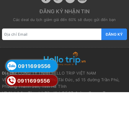
ĐĂNG KÝ NHẬN TIN
Các deal du lịch giảm giá đến 60% sẽ được gửi đến bạn
ĐĂNG KÝ
0911699556
Địa chỉ:
CÔNG TY TNHH HELLO TRIP VIỆT NAM
VP Hà Tĩnh: Tòa Toyota Phú Tài Đức, số 15 đường Trần Phú,
0911699556
Phường Thành Sen, Tỉnh Hà Tĩnh
VP Nghệ An: Tòa nhà Dầu Khí, Số 07 đường Quang Trung,
Phường Thành Vinh, Tỉnh Nghệ An
VP Hà Nội: Số 212 đường Nguyễn Trãi, Phường Thanh Xuân, Hà
Nội
VP Đà Nẵng: Số 328 Điện Biên Phủ, Phường Thanh Khê, Đà
Nẵng