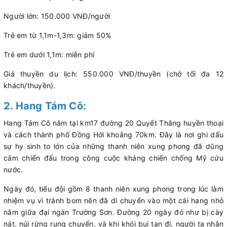
Người lớn: 150.000 VNĐ/người
Trẻ em từ 1,1m-1,3m: giảm 50%
Trẻ em dưới 1,1m: miễn phí
Giá thuyền du lịch: 550.000 VNĐ/thuyền (chở tối đa 12
khách/thuyền).
2. Hang Tám Cô:
Hang Tám Cô nằm tại km17 đường 20 Quyết Thắng huyền thoại
và cách thành phố Đồng Hới khoảng 70km. Đây là nơi ghi dấu
sự hy sinh to lớn của những thanh niên xung phong đã dũng
cảm chiến đấu trong công cuộc kháng chiến chống Mỹ cứu
nước.
Ngày đó, tiểu đội gồm 8 thanh niên xung phong trong lúc làm
nhiệm vụ vì tránh bom nên đã di chuyển vào một cái hang nhỏ
nằm giữa đại ngàn Trường Sơn. Đường 20 ngày đó như bị cày
nát, núi rừng rung chuyển, và khi khói bụi tan đi, người ta nhận