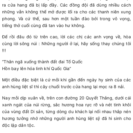
ra cửa hang đã bị lấp đầy. Các đồng đội đã dùng nhiều cách
những vẫn không thể mở được lối ra cho các thanh niên xung
phong. Và cứ thế, sau hơn một tuần đào bới trong vô vọng,
tiếng thở cuối cùng đã tan vào hư không.
Để rồi đâu đó từ trên cao, lời các chị các anh vọng về, hòa
cùng lời sông núi : Những người ở lại, hãy sống thay chúng tôi
!!!
“Thân ngã xuống thành đất đai Tổ Quốc
Hồn bay lên hóa linh khí Quốc Gia”
Một điều đặc biệt là cứ mỗi khi gần đến ngày hy sinh của các
anh hùng liệt sĩ thì cây chuối trước cửa hang lại mọc ra 8 nải.
Nay mỗi dịp xuân về, trên con đường 20 Quyết Thắng, dưới cái
xanh ngát của núi rừng, sắc hương hoa rực rỡ và nét tinh khôi
của vùng đất Di sản, từng dòng du khách lại nối nhau thắp nén
hương tưởng nhớ những người anh hùng liệt sỹ đã hi sinh cho
độc lập dân tộc.