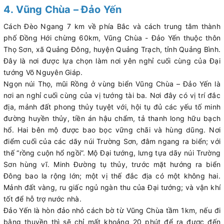
4. Vũng Chùa – Đảo Yến
Cách Đèo Ngang 7 km về phía Bắc và cách trung tâm thành
phố Đồng Hới chừng 60km, Vũng Chùa - Đảo Yến thuộc thôn
Thọ Sơn, xã Quảng Đông, huyện Quảng Trạch, tỉnh Quảng Bình.
Đây là nơi được lựa chọn làm nơi yên nghỉ cuối cùng của Đại
tướng Võ Nguyên Giáp.
Ngọn núi Thọ, mũi Rồng ở vùng biển Vũng Chùa – Đảo Yến là
nơi an nghỉ cuối cùng của vị tướng tài ba. Nơi đây có vị trí đắc
địa, mảnh đất phong thủy tuyệt với, hội tụ đủ các yếu tố minh
đường huyền thủy, tiền án hậu chẩm, tả thanh long hữu bạch
hổ. Hai bên mộ được bao bọc vững chãi và hùng dũng. Nơi
điểm cuối của các dãy núi Trường Sơn, đâm ngang ra biển; với
thế “rồng cuộn hổ ngồi”. Mộ Đại tướng, lưng tựa dãy núi Trường
Sơn hùng vĩ. Minh Đường tụ thủy, trước mặt hướng ra biển
Đông bao la rộng lớn; một vị thế đắc địa có một không hai.
Mảnh đất vàng, ru giấc ngủ ngàn thu của Đại tướng; và vận khí
tốt để hỗ trợ nước nhà.
Đảo Yến là hòn đảo nhỏ cách bờ từ Vũng Chùa tầm 1km, nếu đi
bằng thuyền thì sẽ chỉ mất khoảng 20 phút để ra được đến