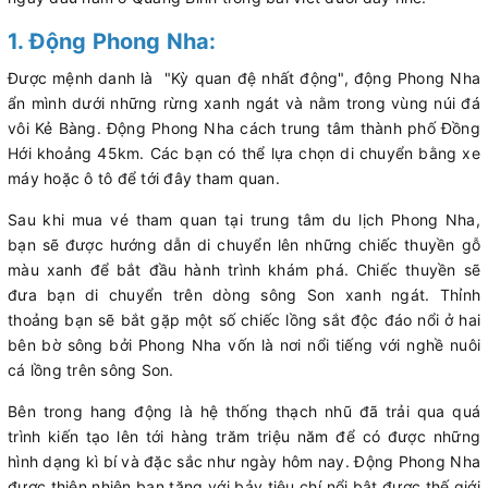
1. Động Phong Nha:
Được mệnh danh là "Kỳ quan đệ nhất động", động Phong Nha
ẩn mình dưới những rừng xanh ngát và nằm trong vùng núi đá
vôi Kẻ Bàng. Động Phong Nha cách trung tâm thành phố Đồng
Hới khoảng 45km. Các bạn có thể lựa chọn di chuyển bằng xe
máy hoặc ô tô để tới đây tham quan.
Sau khi mua vé tham quan tại trung tâm du lịch Phong Nha,
bạn sẽ được hướng dẫn di chuyển lên những chiếc thuyền gỗ
màu xanh để bắt đầu hành trình khám phá. Chiếc thuyền sẽ
đưa bạn di chuyển trên dòng sông Son xanh ngát. Thỉnh
thoảng bạn sẽ bắt gặp một số chiếc lồng sắt độc đáo nổi ở hai
bên bờ sông bởi Phong Nha vốn là nơi nổi tiếng với nghề nuôi
cá lồng trên sông Son.
Bên trong hang động là hệ thống thạch nhũ đã trải qua quá
trình kiến tạo lên tới hàng trăm triệu năm để có được những
hình dạng kì bí và đặc sắc như ngày hôm nay. Động Phong Nha
được thiên nhiên ban tặng với bảy tiêu chí nổi bật được thế giới