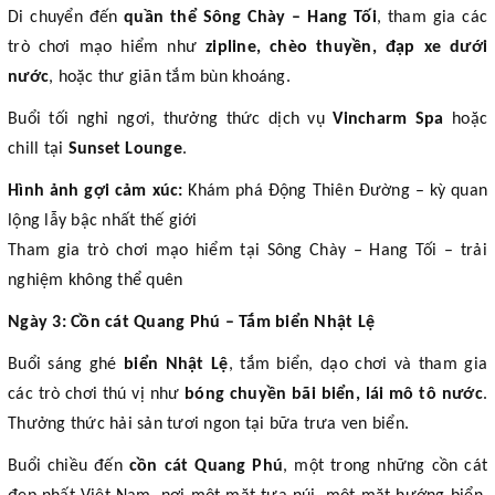
Di chuyển đến
quần thể Sông Chày – Hang Tối
, tham gia các
trò chơi mạo hiểm như
zipline, chèo thuyền, đạp xe dưới
nước
, hoặc thư giãn tắm bùn khoáng.
Buổi tối nghỉ ngơi, thưởng thức dịch vụ
Vincharm Spa
hoặc
chill tại
Sunset Lounge
.
Hình ảnh gợi cảm xúc:
Khám phá Động Thiên Đường – kỳ quan
lộng lẫy bậc nhất thế giới
Tham gia trò chơi mạo hiểm tại Sông Chày – Hang Tối – trải
nghiệm không thể quên
Ngày 3: Cồn cát Quang Phú – Tắm biển Nhật Lệ
Buổi sáng ghé
biển Nhật Lệ
, tắm biển, dạo chơi và tham gia
các trò chơi thú vị như
bóng chuyền bãi biển, lái mô tô nước
.
Thưởng thức hải sản tươi ngon tại bữa trưa ven biển.
Buổi chiều đến
cồn cát Quang Phú
, một trong những cồn cát