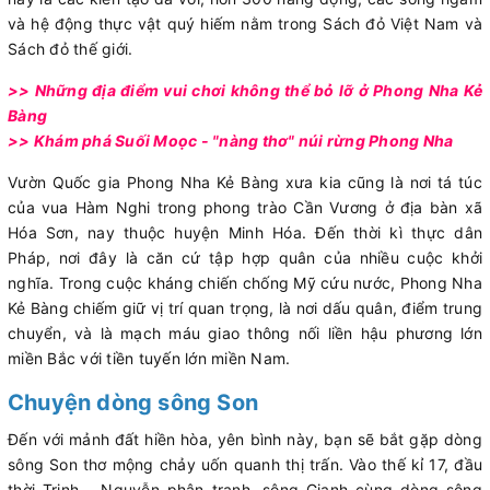
và hệ động thực vật quý hiếm nằm trong Sách đỏ Việt Nam và
Sách đỏ thế giới.
>>
Những địa điểm vui chơi không thể bỏ lỡ ở Phong Nha Kẻ
Bàng
>>
Khám phá Suối Moọc - "nàng thơ" núi rừng Phong Nha
Vườn Quốc gia Phong Nha Kẻ Bàng xưa kia cũng là nơi tá túc
của vua Hàm Nghi trong phong trào Cần Vương ở địa bàn xã
Hóa Sơn, nay thuộc huyện Minh Hóa. Đến thời kì thực dân
Pháp, nơi đây là căn cứ tập hợp quân của nhiều cuộc khởi
nghĩa. Trong cuộc kháng chiến chống Mỹ cứu nước, Phong Nha
Kẻ Bàng chiếm giữ vị trí quan trọng, là nơi dấu quân, điểm trung
chuyển, và là mạch máu giao thông nối liền hậu phương lớn
miền Bắc với tiền tuyến lớn miền Nam.
Chuyện dòng sông Son
Đến với mảnh đất hiền hòa, yên bình này, bạn sẽ bắt gặp dòng
sông Son thơ mộng chảy uốn quanh thị trấn. Vào thế kỉ 17, đầu
thời Trịnh - Nguyễn phân tranh, sông Gianh cùng dòng sông