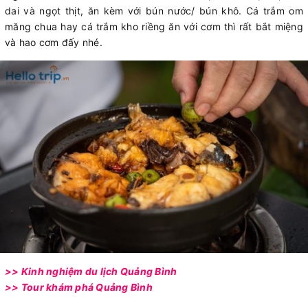
dai và ngọt thịt, ăn kèm với bún nước/ bún khô. Cá trắm om
măng chua hay cá trắm kho riềng ăn với cơm thì rất bắt miệng
và hao cơm đấy nhé.
>>
Kinh nghiệm du lịch Quảng Bình
>>
Tour khám phá Quảng Bình