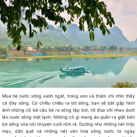
Mùa hè nước sông xanh ngát, trong veo và thậm chí nhìn thấy
cả đáy sông. Cứ chiều chiều ra bờ sông, bạn sẽ bắt gặp hình
ảnh những cô bé cậu bé ra sông tập bơi, nô đùa với nhau dưới
làn nước sông mát lạnh. Những cô gì mang áo quần ra giặt bên
bờ sông vừa nói chuyện cười rôm rả. Dường như những nét mộc
mạc, dân quê và những nét văn hóa sông nước từ ngày