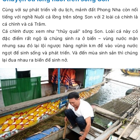
Cùng với sự phát triển về du lịch, mảnh đất Phong Nha còn nổi
tiếng với nghề Nuôi cá lồng trên sông Son với 2 loài cá chính là
cá chình và cá Trắm.
Cá chình được xem như "thủy quái" sông Son. Loài cá này có
đặc điểm rất ngộ là chúng sinh ra ở biển – vùng nước mặn
nhưng sau đó lại lội ngược hàng nghìn km để vào vùng nước
ngọt để sinh sống và phát triển. Và đến mùa sinh sản thì chúng
lại đua nhau ra biển để sinh nở.