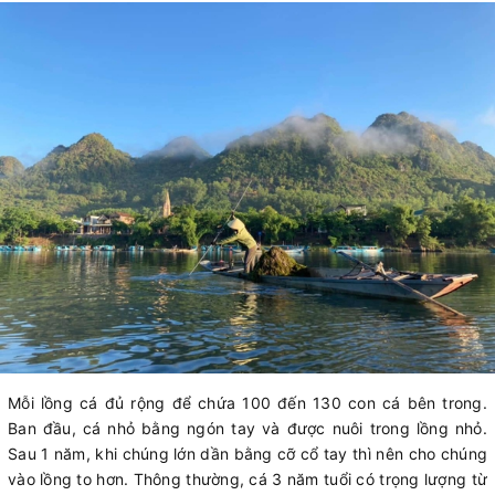
Mỗi lồng cá đủ rộng để chứa 100 đến 130 con cá bên trong.
Ban đầu, cá nhỏ bằng ngón tay và được nuôi trong lồng nhỏ.
Sau 1 năm, khi chúng lớn dần bằng cỡ cổ tay thì nên cho chúng
vào lồng to hơn. Thông thường, cá 3 năm tuổi có trọng lượng từ