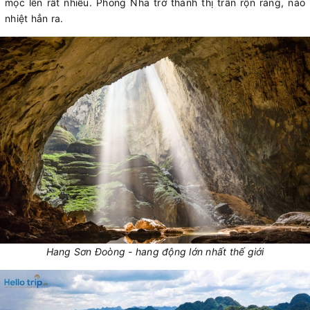
mọc lên rất nhiều. Phong Nha trở thành thị trấn rộn ràng, náo
nhiệt hẳn ra.
Hang Sơn Đoòng - hang động lớn nhất thế giới