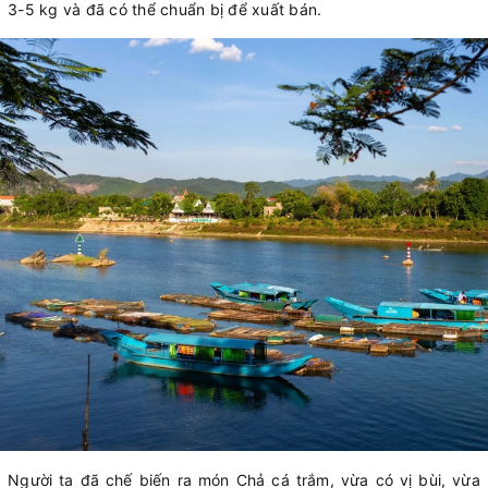
3-5 kg và đã có thể chuẩn bị để xuất bán.
Người ta đã chế biến ra món Chả cá trắm, vừa có vị bùi, vừa