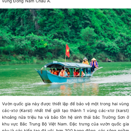
vùng Đông Nam Châu Á.
Vườn quốc gia này được thiết lập để bảo vệ một trong hai vùng
các-xtơ (Karst) nhất thế giới tạo thành 1 vùng các-xtơ (karst)
khoảng nửa triệu ha và bảo tồn hệ sinh thái bắc Trường Sơn ở
khu vực Bắc Trung Bộ Việt Nam. Đặc trưng của vườn quốc gia
này là các kiến tạo đá vôi, hơn 300 hang động, các sông ngầm