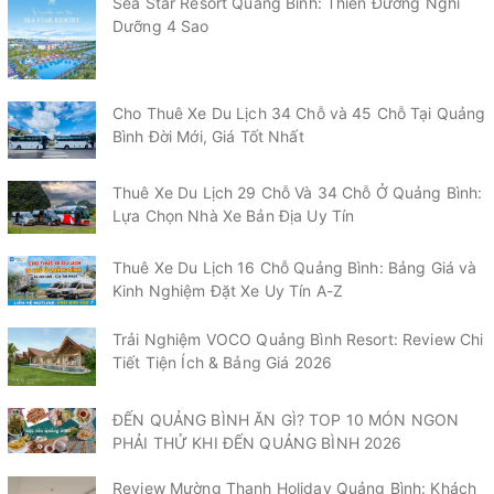
Sea Star Resort Quảng Bình: Thiên Đường Nghỉ
Dưỡng 4 Sao
Cho Thuê Xe Du Lịch 34 Chỗ và 45 Chỗ Tại Quảng
Bình Đời Mới, Giá Tốt Nhất
Thuê Xe Du Lịch 29 Chỗ Và 34 Chỗ Ở Quảng Bình:
Lựa Chọn Nhà Xe Bản Địa Uy Tín
Thuê Xe Du Lịch 16 Chỗ Quảng Bình: Bảng Giá và
Kinh Nghiệm Đặt Xe Uy Tín A-Z
Trải Nghiệm VOCO Quảng Bình Resort: Review Chi
Tiết Tiện Ích & Bảng Giá 2026
ĐẾN QUẢNG BÌNH ĂN GÌ? TOP 10 MÓN NGON
PHẢI THỬ KHI ĐẾN QUẢNG BÌNH 2026
Review Mường Thanh Holiday Quảng Bình: Khách