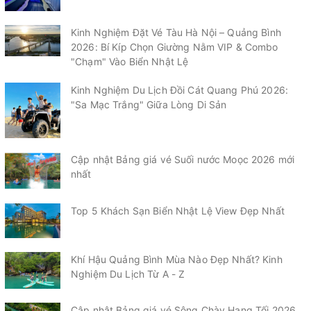
Kinh Nghiệm Đặt Vé Tàu Hà Nội – Quảng Bình
2026: Bí Kíp Chọn Giường Nằm VIP & Combo
"Chạm" Vào Biển Nhật Lệ
Kinh Nghiệm Du Lịch Đồi Cát Quang Phú 2026:
"Sa Mạc Trắng" Giữa Lòng Di Sản
Cập nhật Bảng giá vé Suối nước Moọc 2026 mới
nhất
Top 5 Khách Sạn Biển Nhật Lệ View Đẹp Nhất
Khí Hậu Quảng Bình Mùa Nào Đẹp Nhất? Kinh
Nghiệm Du Lịch Từ A - Z
Cập nhật Bảng giá vé Sông Chày Hang Tối 2026