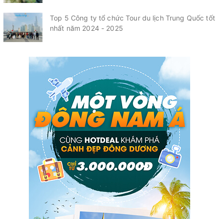
Top 5 Công ty tổ chức Tour du lịch Trung Quốc tốt
nhất năm 2024 - 2025